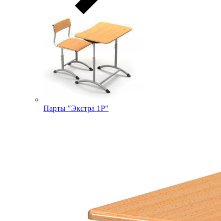
Парты "Экстра 1Р"