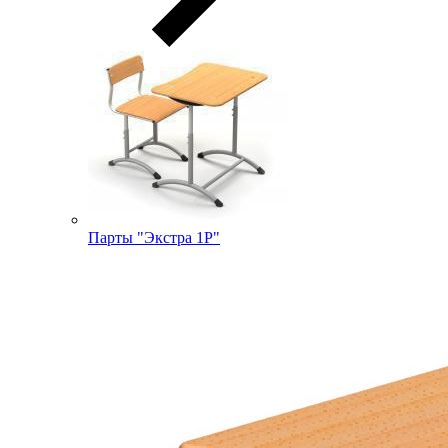
Парты "Экстра 1Р"