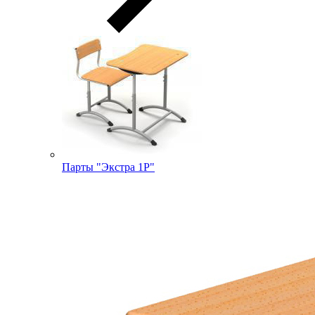
Парты "Экстра 1Р"