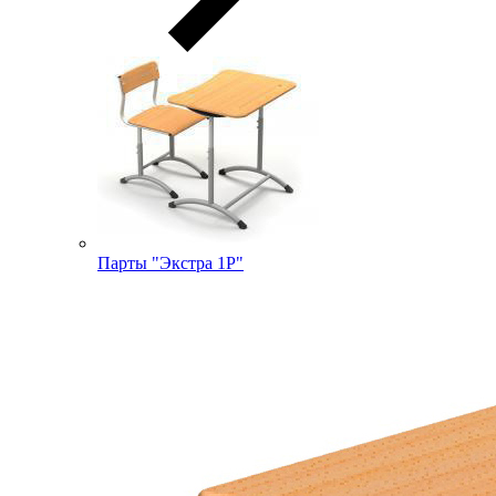
Парты "Экстра 1Р"