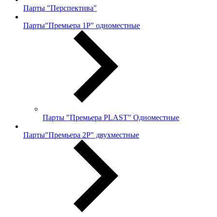
Парты "Перспектива"
Парты"Премьера 1Р" одноместные
Парты "Премьера PLAST" Одноместные
Парты"Премьера 2Р" двухместные