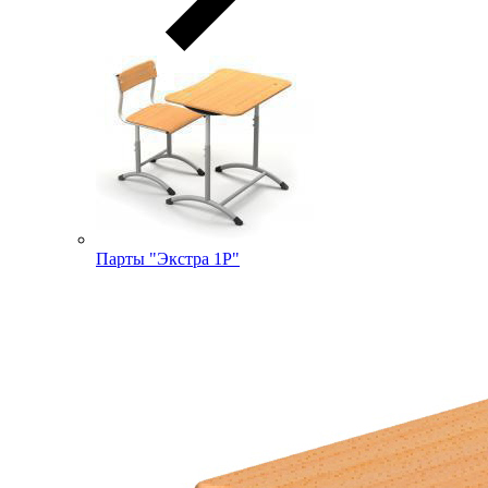
Парты "Экстра 1Р"