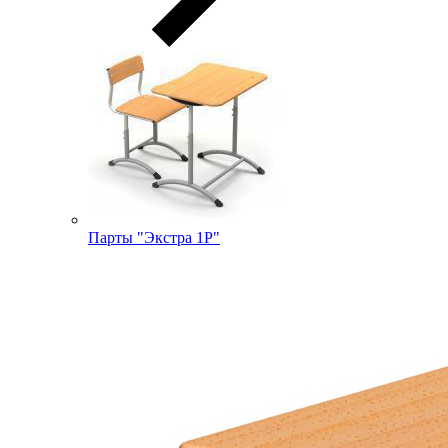
Парты "Экстра 1Р"