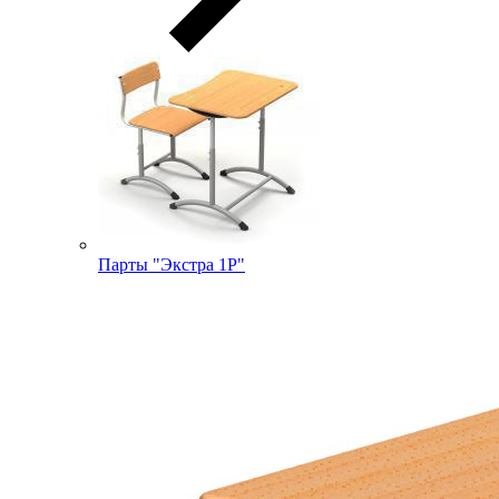
Парты "Экстра 1Р"