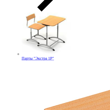
Парты "Экстра 1Р"