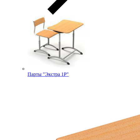
Парты "Экстра 1Р"