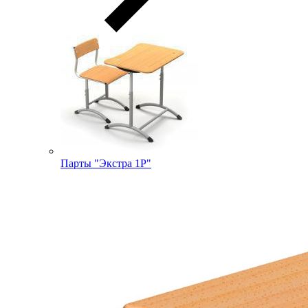
Парты "Экстра 1Р"