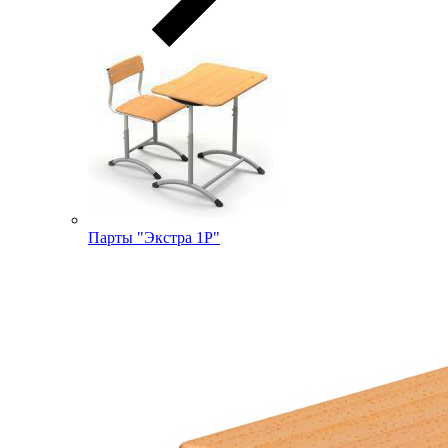
Парты "Экстра 1Р"