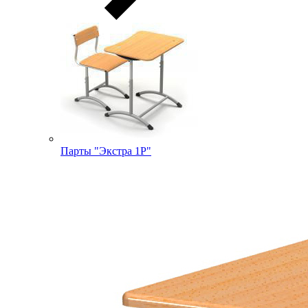
Парты "Экстра 1Р"