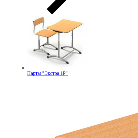
Парты "Экстра 1Р"