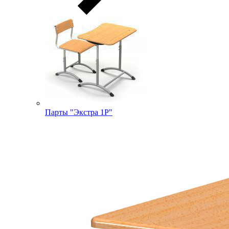
Парты "Экстра 1Р"